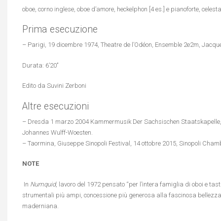
oboe, corno inglese, oboe d’amore, heckelphon [4 es.] e pianoforte, celesta
Prima esecuzione
– Parigi, 19 dicembre 1974, Theatre de l’Odéon, Ensemble 2e2m, Jacque
Durata: 6’20’’
Edito da Suvini Zerboni
Altre esecuzioni
– Dresda 1 marzo 2004 Kammermusik Der Sachsischen Staatskapelle, 
Johannes Wulff-Woesten.
– Taormina, Giuseppe Sinopoli Festival, 14 ottobre 2015, Sinopoli Chamb
NOTE
In
Numquid
, lavoro del 1972 pensato “per l’intera famiglia di oboi e tast
strumentali più ampi, concessione più generosa alla fascinosa bellezza 
maderniana.