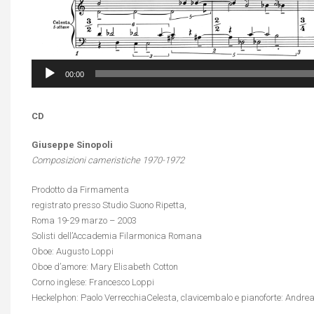
00:00
CD
Giuseppe Sinopoli
Composizioni cameristiche 1970-1972
Prodotto da Firmamenta
registrato presso Studio Suono Ripetta,
Roma 19-29 marzo – 2003
Solisti dell’Accademia Filarmonica Romana
Oboe: Augusto Loppi
Oboe d’amore: Mary Elisabeth Cotton
Corno inglese: Francesco Loppi
Heckelphon: Paolo VerrecchiaCelesta, clavicembalo e pianoforte: Andrea