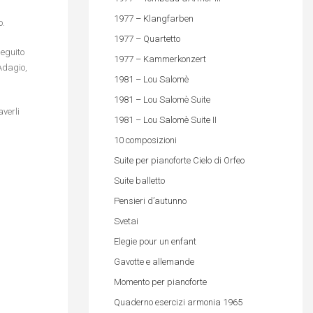
1977 – Klangfarben
o.
1977 – Quartetto
seguito
1977 – Kammerkonzert
Adagio,
1981 – Lou Salomè
1981 – Lou Salomè Suite
averli
1981 – Lou Salomè Suite II
10 composizioni
Suite per pianoforte Cielo di Orfeo
Suite balletto
Pensieri d’autunno
Svetai
Elegie pour un enfant
Gavotte e allemande
Momento per pianoforte
Quaderno esercizi armonia 1965