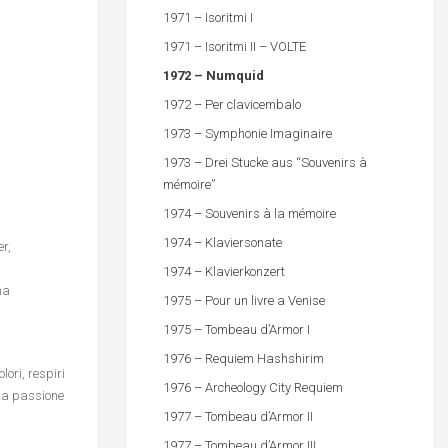
1971 – Isoritmi I
1971 – Isoritmi II – VOLTE
1972 – Numquid
1972 – Per clavicembalo
1973 – Symphonie Imaginaire
1973 – Drei Stucke aus “Souvenirs à
mémoire”
1974 – Souvenirs à la mémoire
1974 – Klaviersonate
r,
1974 – Klavierkonzert
na
1975 – Pour un livre a Venise
1975 – Tombeau d’Armor I
1976 – Requiem Hashshirim
lori, respiri
1976 – Archeology City Requiem
osa passione
1977 – Tombeau d’Armor II
1977 – Tombeau d’Armor III