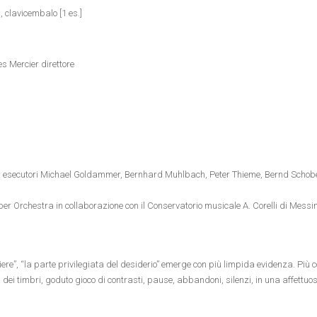
, clavicembalo [1 es.]
s Mercier direttore
esecutori Michael Goldammer, Bernhard Muhlbach, Peter Thieme, Bernd Schobe
er Orchestra in collaborazione con il Conservatorio musicale A. Corelli di Messi
iere”, “la parte privilegiata del desiderio” emerge con più limpida evidenza. Più co
dei timbri, goduto gioco di contrasti, pause, abbandoni, silenzi, in una affettu