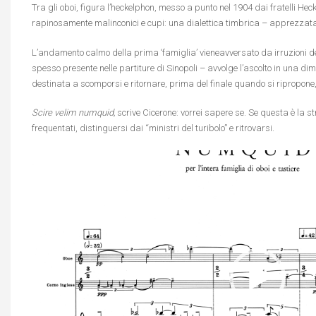
Tra gli oboi, figura l’heckelphon, messo a punto nel 1904 dai fratelli Heckel
rapinosamente malinconici e cupi: una dialettica timbrica – apprezzata da
L’andamento calmo della prima ‘famiglia’ vieneavversato da irruzioni d
spesso presente nelle partiture di Sinopoli – avvolge l’ascolto in una 
destinata a scomporsi e ritornare, prima del finale quando si ripropone, co
Scire velim numquid,
scrive Cicerone: vorrei sapere se. Se questa è la s
frequentati, distinguersi dai “ministri del turibolo” e ritrovarsi.
Video
Player