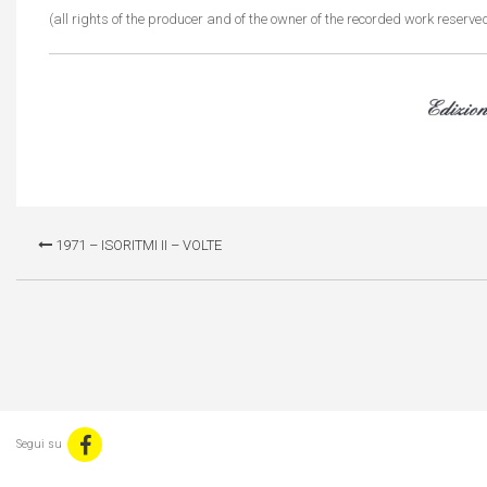
(all rights of the producer and of the owner of the recorded work reserve
i Zerboni
Sugar
1971 – ISORITMI II – VOLTE
Segui su