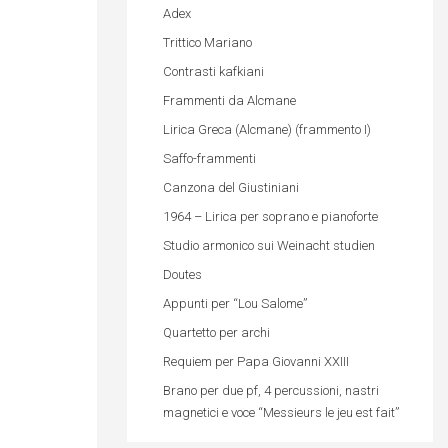
Adex
Trittico Mariano
Contrasti kafkiani
Frammenti da Alcmane
Lirica Greca (Alcmane) (frammento I)
Saffo-frammenti
Canzona del Giustiniani
1964 – Lirica per soprano e pianoforte
Studio armonico sui Weinacht studien
Doutes
Appunti per “Lou Salome”
Quartetto per archi
Requiem per Papa Giovanni XXIII
Brano per due pf, 4 percussioni, nastri
magnetici e voce “Messieurs le jeu est fait”