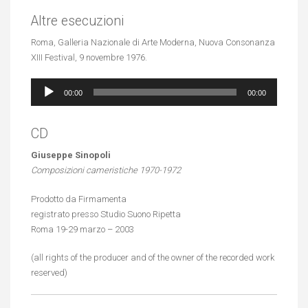
Altre esecuzioni
Roma, Galleria Nazionale di Arte Moderna, Nuova Consonanza
XIII Festival, 9 novembre 1976.
Audio
00:00
00:00
Player
CD
Giuseppe Sinopoli
Composizioni cameristiche 1970-1972
Prodotto da Firmamenta
registrato presso Studio Suono Ripetta
Roma 19-29 marzo – 2003
(all rights of the producer and of the owner of the recorded work
reserved)