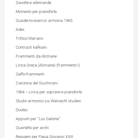
Gavotte e allemande
Momento per pianoforte
Quaderno esercizi armonia 1965
Adex
Trittico Mariano
Contrasti kafkiani
Frammenti da Alcmane
Lirica Greca (Alcmane) (frammento I)
Saffo-frammenti
Canzona del Giustiniani
1964 – Lirica per soprano e pianoforte
Studio armonico sui Weinacht studien
Doutes
Appunti per “Lou Salome”
Quartetto per archi
Requiem per Papa Giovanni XXIII