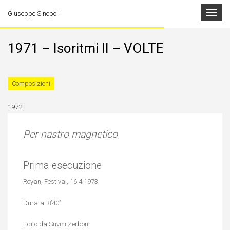
Toggle
Giuseppe Sinopoli
navigat
1971 – Isoritmi II – VOLTE
Composizioni
1972
Per nastro magnetico
Prima esecuzione
Royan, Festival, 16.4.1973
Durata: 8’40’’
Edito da Suvini Zerboni