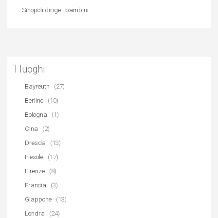
Sinopoli dirige i bambini
I luoghi
Bayreuth
(27)
Berlino
(10)
Bologna
(1)
Cina
(2)
Dresda
(13)
Fiesole
(17)
Firenze
(8)
Francia
(3)
Giappone
(13)
Londra
(24)