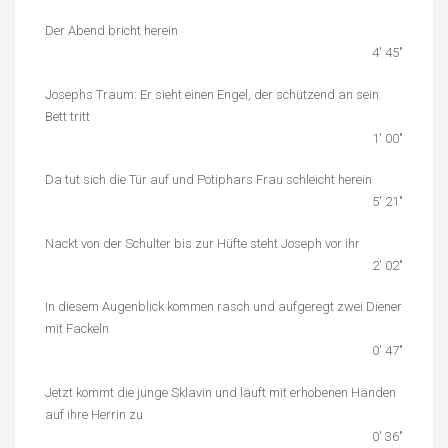
Der Abend bricht herein
4′ 45″
Josephs Traum: Er sieht einen Engel, der schützend an sein
Bett tritt
1′ 00″
Da tut sich die Tür auf und Potiphars Frau schleicht herein
5′ 21″
Nackt von der Schulter bis zur Hüfte steht Joseph vor ihr
2′ 02″
In diesem Augenblick kommen rasch und aufgeregt zwei Diener
mit Fackeln
0′ 47″
Jetzt kommt die junge Sklavin und läuft mit erhobenen Händen
auf ihre Herrin zu
0′ 36″