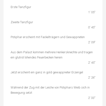
Erste Tanzfigur
1′ 05″
Zweite Tanzfigur
0′ 45″
Potiphar erscheint mit Fackelträgern und Gewappneten
2′ 09″
Aus dem Palast kommen mehrere Henkersknechte und tragen
ein glutrot lohendes Feuerbecken herein
2′ 45″
Jetzt erscheint ein ganz in gold gewappneter Erzengel
2′ 26″
Während der Zug mit der Leiche von Potiphars Weib sich in
Bewegung setzt
2′ 33″