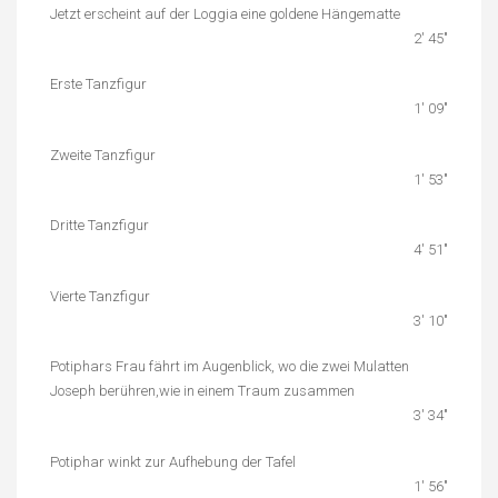
Jetzt erscheint auf der Loggia eine goldene Hängematte
2′ 45″
Erste Tanzfigur
1′ 09″
Zweite Tanzfigur
1′ 53″
Dritte Tanzfigur
4′ 51″
Vierte Tanzfigur
3′ 10″
Potiphars Frau fährt im Augenblick, wo die zwei Mulatten
Joseph berühren,wie in einem Traum zusammen
3′ 34″
Potiphar winkt zur Aufhebung der Tafel
1′ 56″