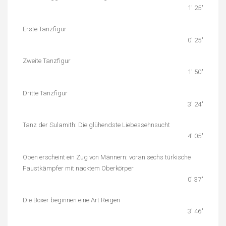
1′ 25″
Erste Tanzfigur
0′ 25″
Zweite Tanzfigur
1′ 50″
Dritte Tanzfigur
3′ 24″
Tanz der Sulamith: Die glühendste Liebessehnsucht
4′ 05″
Oben erscheint ein Zug von Männern: voran sechs türkische
Faustkämpfer mit nacktem Oberkörper
0′ 37″
Die Boxer beginnen eine Art Reigen
3′ 46″