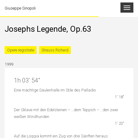
Toggle
Giuseppe Sinopoli
navigat
Josephs Legende, Op.63
Opere registrate
Strauss Richard
1999
1h 03′ 54″
Eine mächtige Säulenhalle im Stile des Palladio
1′ 18″
Der Sklave mit den Edelsteinen – …dem Teppich – …den zwei
weißen Windhunden
1′ 23″
Auf die Loggia kommt ein Zug von drei Sänften heraus