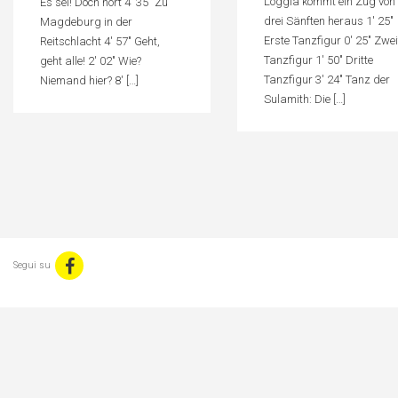
Loggia kommt ein Zug von
Es sei! Doch hört 4′ 35″ Zu
drei Sänften heraus 1′ 25″
Magdeburg in der
Erste Tanzfigur 0′ 25″ Zwei
Reitschlacht 4′ 57″ Geht,
Tanzfigur 1′ 50″ Dritte
geht alle! 2′ 02″ Wie?
Tanzfigur 3′ 24″ Tanz der
Niemand hier? 8′ […]
Sulamith: Die […]
Segui su