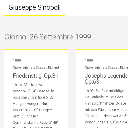
Giuseppe Sinopoli
Giorno: 26 Settembre 1999
1999
1999
Opere registrate
Strauss Richard
Opere registrate
Strauss Richa
Friedenstag, Op.81
Josephs Legende
Op.63
1h 16′ 03″ Hast was
1h 03′ 54″ Eine mächtige
geseh’n? 3′ 14″ La rosa, la
Säulenhalle im Stile des
rosa che un bel fiore 5′ 23″
Palladio 1′ 18″ Der Sklave
Hunger! Hunger… Nur
mit den Edelsteinen – …de
Widerhall 3′ 17″ Hunger!
Teppich – …den zwei weiß
Brot! 5′ 15″ Mein
Windhunden 1′ 23″ Auf die
Commandant!… Rede! 2′ 48″