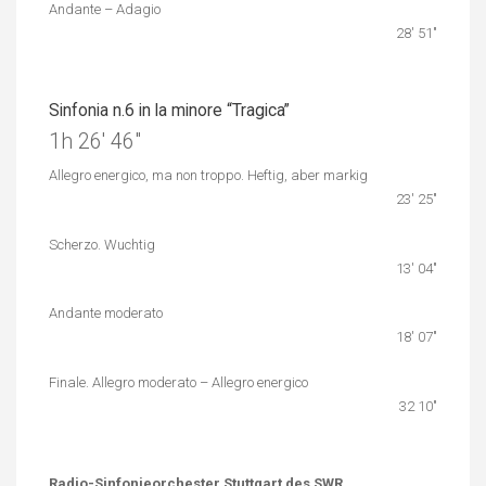
Andante – Adagio
28′ 51″
Sinfonia n.6 in la minore “Tragica”
1h 26′ 46″
Allegro energico, ma non troppo. Heftig, aber markig
23′ 25″
Scherzo. Wuchtig
13′ 04″
Andante moderato
18′ 07″
Finale. Allegro moderato – Allegro energico
32 10″
Radio-Sinfonieorchester Stuttgart des SWR