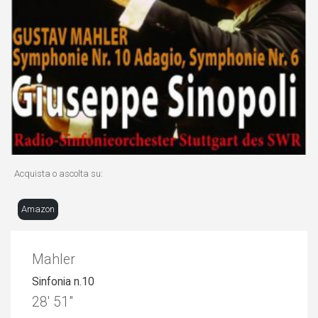
Acquista o ascolta su:
Amazon
Mahler
Sinfonia n.10
28′ 51″