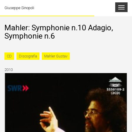
Toggle
Giuseppe Sinopoli
navigat
Mahler: Symphonie n.10 Adagio,
Symphonie n.6
CD
Discografia
Mahler Gustav
2010