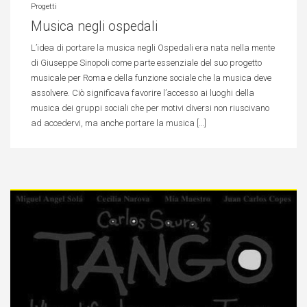
Progetti
Musica negli ospedali
L’idea di portare la musica negli Ospedali era nata nella mente
di Giuseppe Sinopoli come parte essenziale del suo progetto
musicale per Roma e della funzione sociale che la musica deve
assolvere. Ciò significava favorire l’accesso ai luoghi della
musica dei gruppi sociali che per motivi diversi non riuscivano
ad accedervi, ma anche portare la musica […]