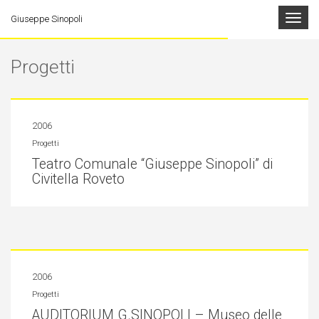
Toggle
Giuseppe Sinopoli
navigat
Progetti
2006
Progetti
Teatro Comunale “Giuseppe Sinopoli” di
Civitella Roveto
2006
Progetti
AUDITORIUM G.SINOPOLI – Museo delle