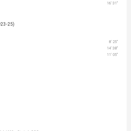
16′ 31″
923-25)
8′ 25″
14′ 38″
11′ 05″