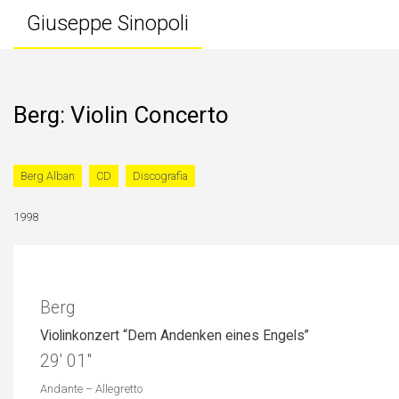
Giuseppe Sinopoli
Berg: Violin Concerto
Berg Alban
CD
Discografia
1998
Berg
Violinkonzert “Dem Andenken eines Engels”
29′ 01″
Andante – Allegretto