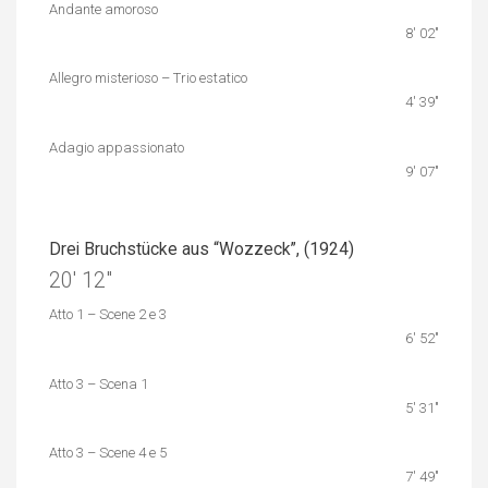
Andante amoroso
8′ 02″
Allegro misterioso – Trio estatico
4′ 39″
Adagio appassionato
9′ 07″
Drei Bruchstücke aus “Wozzeck”, (1924)
20′ 12″
Atto 1 – Scene 2 e 3
6′ 52″
Atto 3 – Scena 1
5′ 31″
Atto 3 – Scene 4 e 5
7′ 49″