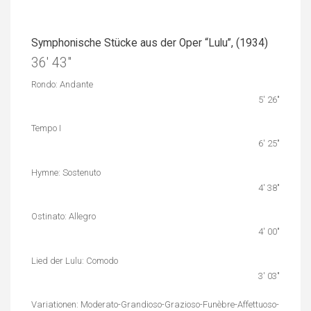
Symphonische Stücke aus der Oper “Lulu”, (1934)
36′ 43″
Rondo: Andante
5′ 26″
Tempo I
6′ 25″
Hymne: Sostenuto
4′ 38″
Ostinato: Allegro
4′ 00″
Lied der Lulu: Comodo
3′ 03″
Variationen: Moderato-Grandioso-Grazioso-Funèbre-Affettuoso-