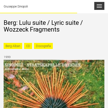
Toggle
Giuseppe Sinopoli
navigat
Berg: Lulu suite / Lyric suite /
Wozzeck Fragments
Berg Alban
CD
Discografia
1999