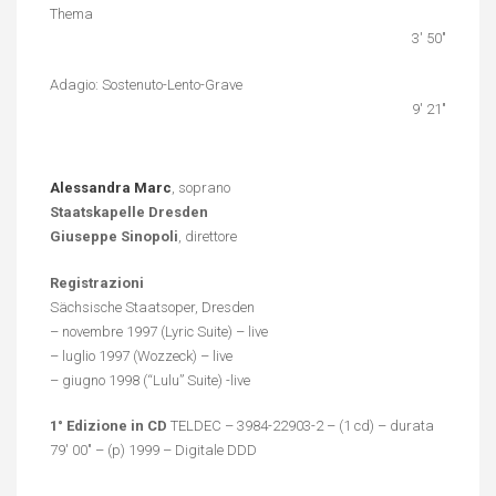
Thema
3′ 50″
Adagio: Sostenuto-Lento-Grave
9′ 21″
Alessandra Marc
, soprano
Staatskapelle Dresden
Giuseppe Sinopoli
, direttore
Registrazioni
Sächsische Staatsoper, Dresden
– novembre 1997 (Lyric Suite) – live
– luglio 1997 (Wozzeck) – live
– giugno 1998 (“Lulu” Suite) -live
1° Edizione in CD
TELDEC – 3984-22903-2 – (1 cd) – durata
79′ 00″ – (p) 1999 – Digitale DDD