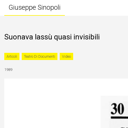
Giuseppe Sinopoli
Suonava lassù quasi invisibili
Articoli
Teatro Di Documenti
Video
1989