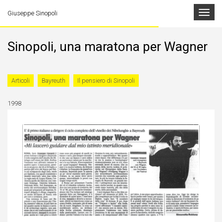
Toggle
Giuseppe Sinopoli
navigat
Sinopoli, una maratona per Wagner
Articoli
Bayreuth
Il pensiero di Sinopoli
1998