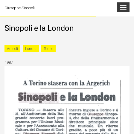
Toggle
Giuseppe Sinopoli
navigat
Sinopoli e la London
Articoli
Londra
Torino
1987