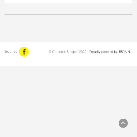
Segui su
© Giuseppe Sinopoli 2026 |
Proudly powered by: BBRAIN.it