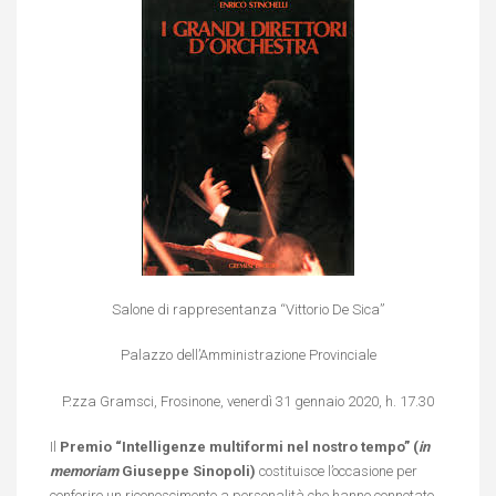
Salone di rappresentanza “Vittorio De Sica”
Palazzo dell’Amministrazione Provinciale
P.zza Gramsci, Frosinone, venerdì 31 gennaio 2020, h. 17.30
Il
Premio “Intelligenze multiformi nel nostro tempo” (
in
memoriam
Giuseppe Sinopoli)
costituisce l’occasione per
conferire un riconoscimento a personalità che hanno connotato