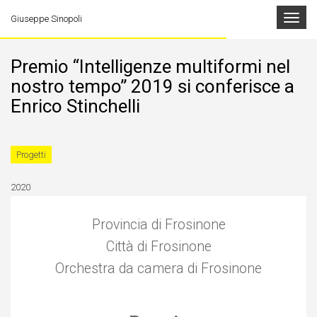
Toggle
Giuseppe Sinopoli
navigat
Premio “Intelligenze multiformi nel
nostro tempo” 2019 si conferisce a
Enrico Stinchelli
Progetti
2020
Provincia di Frosinone
Città di Frosinone
Orchestra da camera di Frosinone