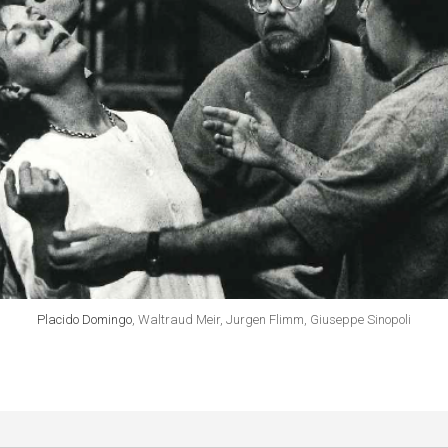
Placido Domingo
, Waltraud Meir, Jurgen Flimm, Giuseppe Sinopoli