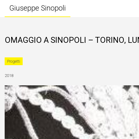
Giuseppe Sinopoli
OMAGGIO A SINOPOLI – TORINO, LU
Progetti
2018