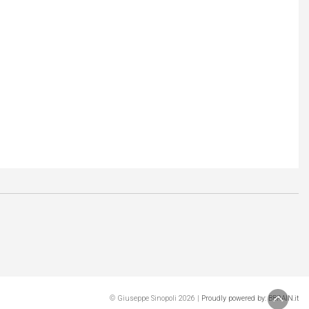
© Giuseppe Sinopoli 2026 |
Proudly powered by: BBRAIN.it