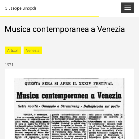
Toggle
Giuseppe Sinopoli
navigat
Musica contemporanea a Venezia
Articoli
Venezia
1971