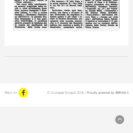
Segui su
© Giuseppe Sinopoli 2026 |
Proudly powered by: BBRAIN.it