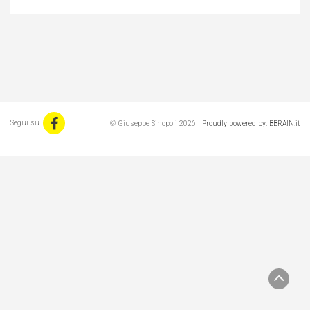
Segui su
© Giuseppe Sinopoli 2026 |
Proudly powered by: BBRAIN.it