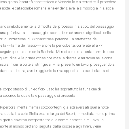
ieno giorno l’oscurità caratterizza a Venezia la via terrestre. Il procedere
lla notte, le catacombe romane, e ne evidenziava la simbologia iniziatica
cano simbolicamente la difficoltà del processo iniziatico, del passaggio
na più elevata. Il passaggio racchiude in sé anche i significati della
ri di iniziazione, di <<rinascita>> perenne. La strettezza del
me la <<lama del rasoio>> anche la pericolosità, correlate alla <<
oseguivo per la calle de la Racheta. Mi resi conto di allontanarmi troppo
uietudine. Alla prima occasione voltai a destra, e mi trovai nella corte
nistra in cui la corte si stringeva. Mi si presentò un bivio: proseguendo a
ndando a destra, avrei raggiunto la riva opposta. La particolarità di
l corpo stesso di un edificio. Esso ha soprattutto la funzione di
gia secondo la quale tale passaggio si presenta.
percorsi mentalmente i sottoporteghi già attraversati quella notte.
era quella tra celle Stella e calle larga dei Boteri, immediatamente prima
 una grotta-caverna interposta tra due camminamenti simulava un
orte al mondo profano, seguita dalla discesa agli Inferi, viene