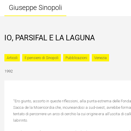
Giuseppe Sinopoli
IO, PARSIFAL E LA LAGUNA
Articoli
Il pensiero di Sinopoli
Pubblicazioni
Venezia
1992
“Ero giunto, assorto in queste riflessioni, alla punta estrema delle Fon
Sacca de la Misericordia che, incuneandosi a sud-ovest, avrebbe formato 
tentato di percorrere un arco di cerchio la cui origine era all’uscita di 
labirinto.