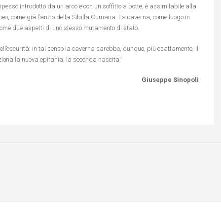
esso introdotto da un arco e con un soffitto a botte, è assimilabile alla
eo, come già l’antro della Sibilla Cumana. La caverna, come luogo in
come due aspetti di uno stesso mutamento di stato.
ll’oscurità; in tal senso la caverna sarebbe, dunque, più esattamente, il
iona la nuova epifania, la seconda nascita.”
Giuseppe Sinopoli