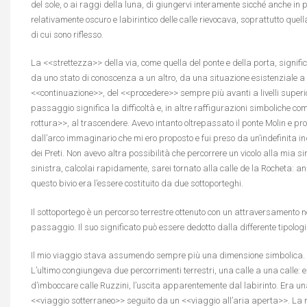
del sole, o ai raggi della luna, di giungervi interamente sicché anche in p
relativamente oscuro e labirintico delle calle rievocava, soprattutto que
di cui sono riflesso.
La <<strettezza>> della via, come quella del ponte e della porta, signifi
da uno stato di conoscenza a un altro, da una situazione esistenziale a u
<<continuazione>>, del <<procedere>> sempre più avanti a livelli superio
passaggio significa la difficoltà e, in altre raffigurazioni simboliche co
rottura>>, al trascendere. Avevo intanto oltrepassato il ponte Molin e pr
dall’arco immaginario che mi ero proposto e fui preso da un’indefinita inq
dei Preti. Non avevo altra possibilità che percorrere un vicolo alla mia si
sinistra, calcolai rapidamente, sarei tornato alla calle de la Rocheta: a
questo bivio era l’essere costituito da due sottoporteghi.
Il sottoportego è un percorso terrestre ottenuto con un attraversamento ne
passaggio. Il suo significato può essere dedotto dalla differente tipolo
Il mio viaggio stava assumendo sempre più una dimensione simbolica. Ri
L’ultimo congiungeva due percorrimenti terrestri, una calle a una calle: 
d’imboccare calle Ruzzini, l’uscita apparentemente dal labirinto. Era
<<viaggio sotterraneo>> seguito da un <<viaggio all’aria aperta>>. La m