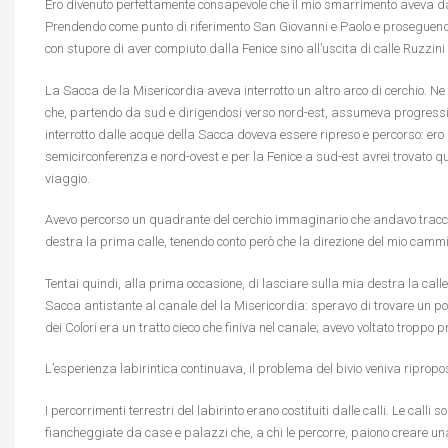
Ero divenuto perfettamente consapevole che il mio smarrimento aveva dat
Prendendo come punto di riferimento San Giovanni e Paolo e proseguend
con stupore di aver compiuto dalla Fenice sino all’uscita di calle Ruzzini u
La Sacca de la Misericordia aveva interrotto un altro arco di cerchio.
che, partendo da sud e dirigendosi verso nord-est, assumeva progressiv
interrotto dalle acque della Sacca doveva essere ripreso e percorso: ero 
semicirconferenza e nord-ovest e per la Fenice a sud-est avrei trovato q
viaggio.
Avevo percorso un quadrante del cerchio immaginario che andavo tracci
destra la prima calle, tenendo conto però che la direzione del mio cammi
Tentai quindi, alla prima occasione, di lasciare sulla mia destra la call
Sacca antistante al canale del la Misericordia: speravo di trovare un pon
dei Colori era un tratto cieco che finiva nel canale; avevo voltato troppo p
L’esperienza labirintica continuava, il problema del bivio veniva ripropos
I percorrimenti terrestri del labirinto erano costituiti dalle calli. Le calli
fiancheggiate da case e palazzi che, a chi le percorre, paiono creare un