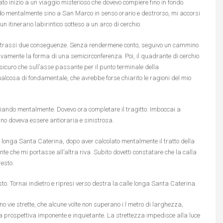
o inizio a un viaggio misterioso che dovevo compiere fino in fondo.
o mentalmente sino a San Marco in senso orario e destrorso, mi accorsi
n itinerario labirintico sotteso a un arco di cerchio.
 Ne trassi due conseguenze. Senza rendermene conto, seguivo un cammino
amente la forma di una semicirconferenza. Poi, il quadrante di cerchio
sicuro che sull’asse passante per il punto terminale della
ualcosa di fondamentale, che avrebbe forse chiarito le ragioni del mio
ando mentalmente. Dovevo ora completare il tragitto. Imboccai a
no doveva essere antioraria e sinistrosa.
e longa Santa Caterina, dopo aver calcolato mentalmente il tratto della
te che mi portasse all’altra riva. Subito dovetti constatare che la calla
resto.
to. Tornai indietro e ripresi verso destra la calle longa Santa Caterina.
 sono vie strette, che alcune volte non superano i l metro di larghezza,
a prospettiva imponente e inquietante. La strettezza impedisce alla luce