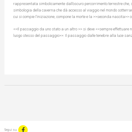
rappresentata simbolicamente dall’oscuro percorrimento terrestre che, sp
simbologia della caverna che dà accesso al viaggio nel mondo sotterran
cui si compie l’iniziazione, compone la morte e la >>seconda nascita>> 
<<Il passaggio da uno stato a un altro >> si deve <<sempre effettuare ne
luogo stesso del passaggio>>: Il passaggio dalle tenebre alla luce sanz
Segui su