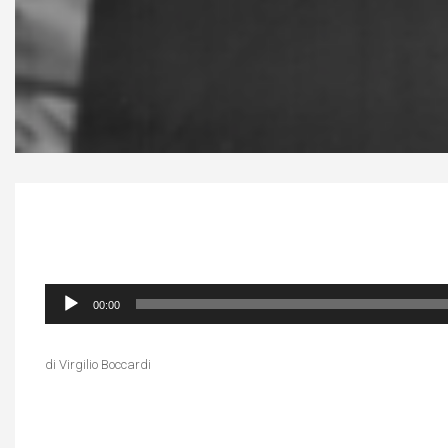
Audio
00:00
Player
di Virgilio Boccardi