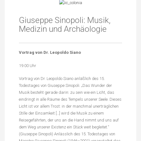
Giuseppe Sinopoli: Musik,
Medizin und Archäologie
2016-
05-
Vortrag von Dr. Leopoldo Siano
10
19.00 Uhr
Vortrag von Dr. Leopoldo Siano anläßlich des 15.
Todestages von Giuseppe Sinopoli. „Das Wunder der
Musik besteht gerade darin: zu sein wie ein Licht, das
eindringt in alle Räume des Tempels unserer Seele. Dieses
Licht ist vor allem Trost: in der manchmal unerträglichen
Stille der Einsamkeit […] wird die Musik zu einem
Reisegefährten, der uns an die Hand nimmt und uns auf
dem Weg unserer Existenz ein Stück weit begleitet.“
(Giuseppe Sinopoli) Anlässlich des 15. Todestages von
Maestro Giuseppe Sinopoli (1946–2001) veranstaltet das