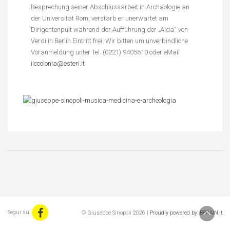
Besprechung seiner Abschlussarbeit in Archäologie an
der Universität Rom, verstarb er unerwartet am
Dirigentenpult während der Aufführung der „Aida“ von
Verdi in Berlin.Eintritt frei. Wir bitten um unverbindliche
Voranmeldung unter Tel. (0221) 9405610 oder eMail
iiccolonia@esteri.it
Segui su
© Giuseppe Sinopoli 2026 |
Proudly powered by: BBRAIN.it