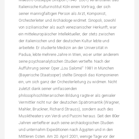
Italienische Kulturinstitut Köln einen Vortrag, der sich
seiner mannigfaltigen Person als Arzt, Komponist,
Orchesterleiter und Archäologe widmet. Sinopoli, sowohl
von sizilianischer als auch venezianischer Herkunft, war
ein mitteleuropäischer Intellektueller, der stets zwischen
der italienischen und der deutschen Kultur lebte und
arbeitete. Er studierte Medizin an der Universität in
Padua, lebte mehrere Jahre in Wien, wo er unter anderem
seine psychoanalytischen Studien vertiefte. Nach der
Aufführung seiner Oper „Lou Salomé“ 1981 in München
(Bayerische Staatsoper) stellte Sinopoli das Komponieren
ein, um sich ganz der Orchesterleitung zu widmen. Nicht
zuletzt dank seiner umfassenden
philosophischliterarischen Bildung ragte er als genialer
Vermittler nicht nur der deutschen Spätromantik (Wagner,
Mahler, Bruckner, Richard Strauss), sondern auch des
Musiktheaters von Verdi und Puccini heraus. Seit den 80er
Jahren vertiefte er auch seine archäologischen Studien
und unternahm Expeditionen nach Ägypten und in den
Mittleren Osten. Am 20. April 2001, wenige Tage vor der