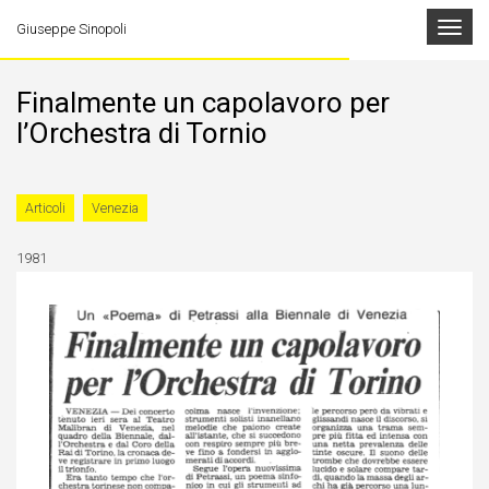
Toggle
Giuseppe Sinopoli
navigat
Finalmente un capolavoro per
l’Orchestra di Tornio
Articoli
Venezia
1981