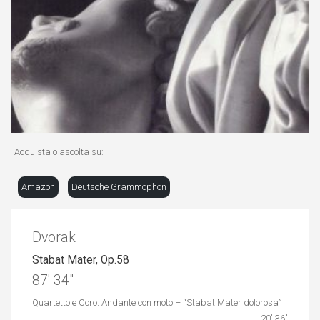
Acquista o ascolta su:
Amazon
Deutsche Grammophon
Dvorak
Stabat Mater, Op.58
87′ 34″
Quartetto e Coro. Andante con moto – “Stabat Mater dolorosa”
20′ 36″