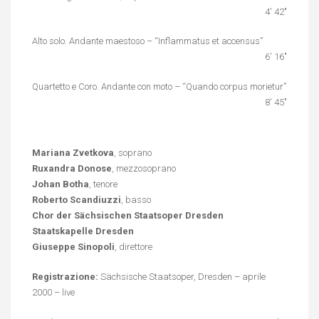
4′ 42″
Alto solo. Andante maestoso – “Inflammatus et accensus”
6′ 16″
Quartetto e Coro. Andante con moto – “Quando corpus morietur”
8′ 45″
Mariana Zvetkova
, soprano
Ruxandra Donose
, mezzosoprano
Johan Botha
, tenore
Roberto Scandiuzzi
, basso
Chor der Sächsischen Staatsoper Dresden
Staatskapelle Dresden
Giuseppe Sinopoli
, direttore
Registrazione:
Sächsische Staatsoper, Dresden – aprile
2000 – live