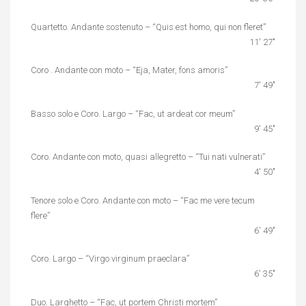
Quartetto. Andante sostenuto – “Quis est homo, qui non fleret”
11′ 27″
Coro . Andante con moto – “Eja, Mater, fons amoris”
7′ 49″
Basso solo e Coro. Largo – “Fac, ut ardeat cor meum”
9′ 45″
Coro. Andante con moto, quasi allegretto – “Tui nati vulnerati”
4′ 50″
Tenore solo e Coro. Andante con moto – “Fac me vere tecum
flere”
6′ 49″
Coro. Largo – “Virgo virginum praeclara”
6′ 35″
Duo. Larghetto – “Fac, ut portem Christi mortem”