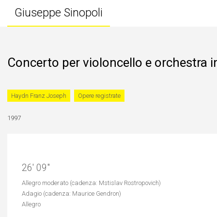
Giuseppe Sinopoli
Concerto per violoncello e orchestra i
Haydn Franz Joseph
Opere registrate
1997
26′ 09″
Allegro moderato (cadenza: Mstislav Rostropovich)
Adagio (cadenza: Maurice Gendron)
Allegro