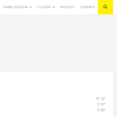
PUBBLICAZIONI
I LUOGHI
PROGETTI
CONTATTI
15′ 22″
5′ 57″
4′ 50″