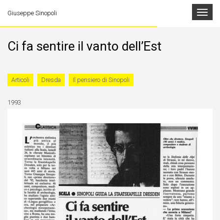
Toggle
Giuseppe Sinopoli
navigat
Ci fa sentire il vanto dell’Est
Articoli
Dresda
Il pensiero di Sinopoli
1993