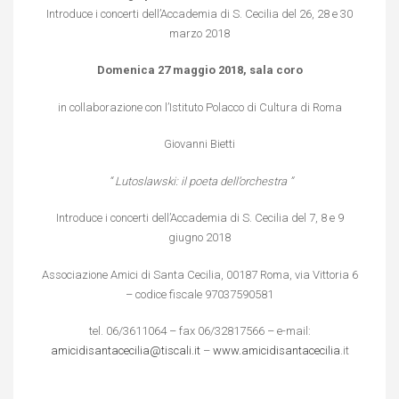
Introduce i concerti dell’Accademia di S. Cecilia del 26, 28 e 30
marzo 2018
Domenica 27 maggio 2018, sala coro
in collaborazione con l’Istituto Polacco di Cultura di Roma
Giovanni Bietti
“ Lutoslawski: il poeta dell’orchestra ”
Introduce i concerti dell’Accademia di S. Cecilia del 7, 8 e 9
giugno 2018
Associazione Amici di Santa Cecilia, 00187 Roma, via Vittoria 6
– codice fiscale 97037590581
tel. 06/3611064 – fax 06/32817566 – e-mail:
amicidisantacecilia@tiscali.it
–
www.amicidisantacecilia
.it