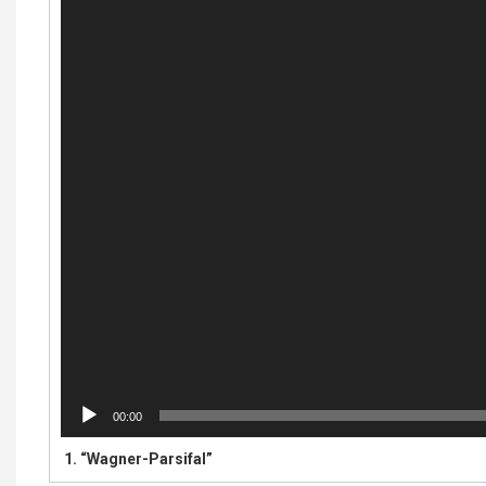
00:00
1.
“Wagner-Parsifal”