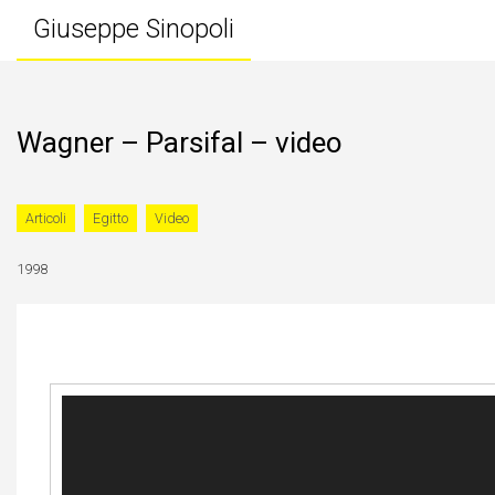
Giuseppe Sinopoli
Wagner – Parsifal – video
Articoli
Egitto
Video
1998
Video
Player